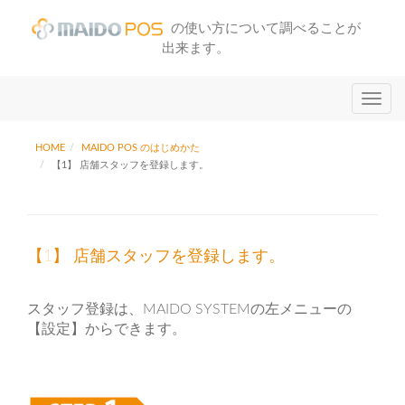
の使い方について調べることが
出来ます。
T
o
g
HOME
MAIDO POS のはじめかた
【1】 店舗スタッフを登録します。
g
l
e
n
【1】 店舗スタッフを登録します。
a
v
i
スタッフ登録は、MAIDO SYSTEMの左メニューの
【設定】からできます。
g
a
t
i