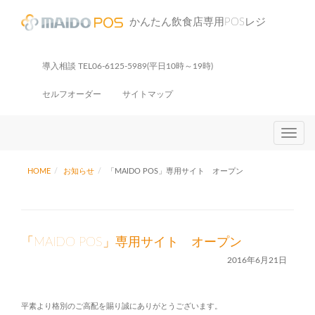
かんたん飲食店専用POSレジ
導入相談 TEL06-6125-5989(平日10時～19時)
セルフオーダー
サイトマップ
T
o
g
HOME
お知らせ
「MAIDO POS」専用サイト オープン
g
l
e
「MAIDO POS」専用サイト オープン
n
a
2016年6月21日
v
i
平素より格別のご高配を賜り誠にありがとうございます。
g