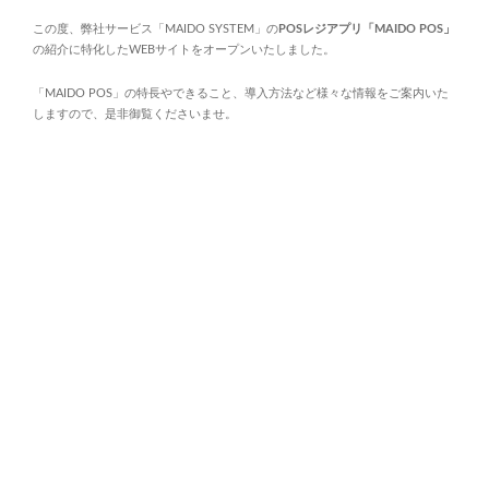
a
この度、弊社サービス「MAIDO SYSTEM」の
POSレジアプリ「MAIDO POS」
t
の紹介に特化したWEBサイトをオープンいたしました。
i
「MAIDO POS」の特長やできること、導入方法など様々な情報をご案内いた
o
しますので、是非御覧くださいませ。
n