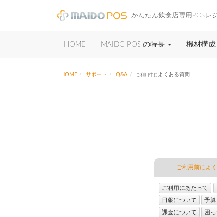
かんたん飲食店専用POSレ
HOME
MAIDO POS の特長
機材構成
HOME
サポート
Q&A
よくある質問
ご利用中に
ご利用前によく
ご利用にあたって
日報について
予算
課金について
困っ