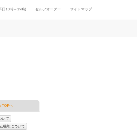
(平日10時～19時)
セルフオーダー
サイトマップ
 TOPへ
ついて
ム機能について